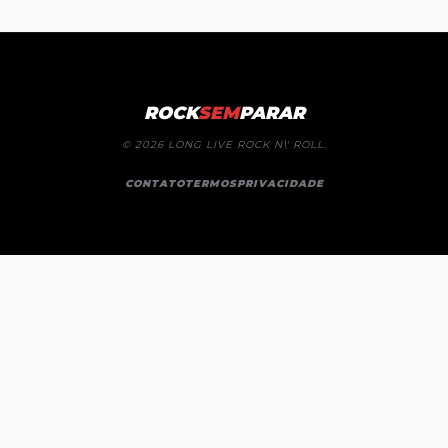
ROCK
SEM
PARAR
© 2026 LONG LIVE ROCK N\' ROLL.
CONTATO
TERMOS
PRIVACIDADE